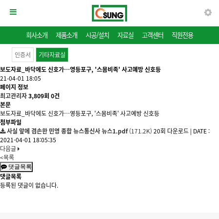
회사소개
제품소개
시공/설치
자료실
고객센터
직원전용
인증서
기타자료실
보도자료_바닥에도 신호가…영등포구, '스몸비족' 사고예방 신호등
21-04-01 18:05
페이지 정보
최고관리자
3,809회
0건
본문
보도자료_바닥에도 신호가…영등포구, '스몸비족' 사고예방 신호등
첨부파일
사실 앞에 겸손한 민영 종합 뉴스통신사 뉴스1.pdf
(171.2K)
20회 다운로드
|
DATE :
2021-04-01 18:05:35
다음글
<목록
댓글목록
댓글목록
등록된 댓글이 없습니다.